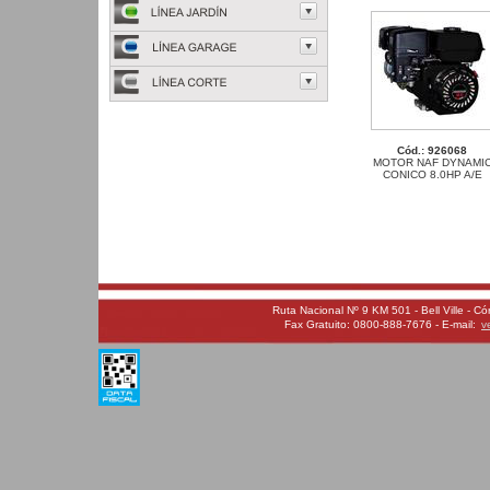
Cód.: 926068
MOTOR NAF DYNAMI
CONICO 8.0HP A/E
Ruta Nacional Nº 9 KM 501 - Bell Ville - C
Fax Gratuito: 0800-888-7676 - E-mail:
v