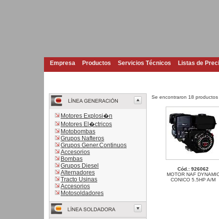
Empresa
Productos
Servicios Técnicos
Listas de Prec
Se encontraron 18 productos
Motores Explosi�n
Motores El�ctricos
Motobombas
Grupos Nafteros
Grupos Gener.Continuos
Accesorios
Bombas
Grupos Diesel
Cód.: 926062
Alternadores
MOTOR NAF DYNAMI
Tracto Usinas
CONICO 5.5HP A/M
Accesorios
Motosoldadores