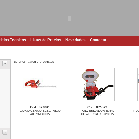
icios Técnicos
Listas de Precios
Novedades
Contacto
Se encontraron 3 productos
Cód.: 872001
Cód.: 875522
CORTACERCO ELECTRICO
PULVERIZADOR EXPL
PU
400MM 400W
DOWEL 26L 53CM3 W