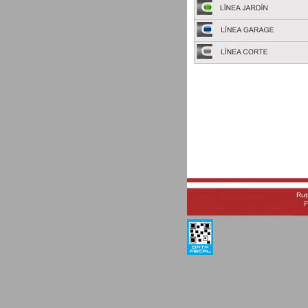
Rut
F