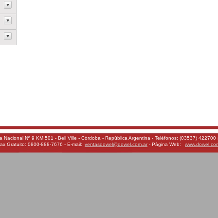
a Nacional Nº 9 KM 501 - Bell Ville - Córdoba - República Argentina - Teléfonos: (03537) 422700 
ax Gratuito: 0800-888-7676 - E-mail:
ventasdowel@dowel.com.ar
- Página Web:
www.dowel.co