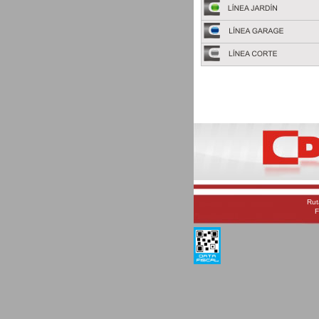
Rut
F