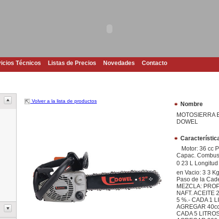
icios Técnicos
Listas de Precios
Novedades
Contacto
Volver a la lista de productos
Nombre
MOTOSIERRA E
DOWEL
Característic
Motor: 36 cc P
Capac. Combusti
0 23 L Longitud
en Vacio: 3 3 K
Paso de la Cade
MEZCLA: PROP
NAFT. ACEITE 
5 %.- CADA 1 
AGREGAR 40cc 
CADA 5 LITRO