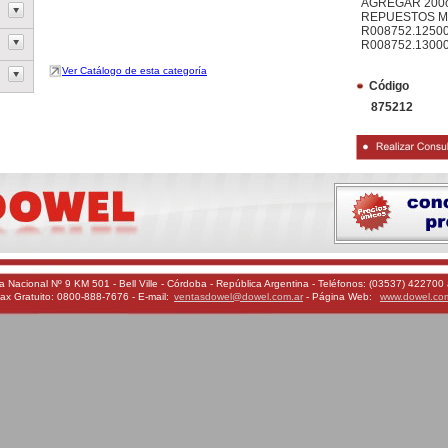
AGREGAR 200cc
REPUESTOS M
R008752.1250
R008752.1300
Ver Catálogo de esta categoría
Código
875212
a Nacional Nº 9 KM 501 - Bell Ville - Córdoba - República Argentina - Teléfonos: (03537) 422700 
ax Gratuito: 0800-888-7676 - E-mail:
ventasdowel@dowel.com.ar
- Página Web:
www.dowel.co