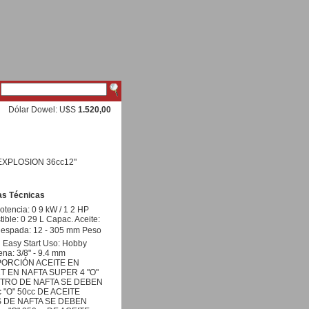
Dólar Dowel: U$S
1.520,00
XPLOSION 36cc12"
as Técnicas
otencia: 0 9 kW / 1 2 HP
ble: 0 29 L Capac. Aceite:
 espada: 12 - 305 mm Peso
g Easy Start Uso: Hobby
na: 3/8" - 9.4 mm
ORCIÓN ACEITE EN
2T EN NAFTA SUPER 4 "O"
LITRO DE NAFTA SE DEBEN
"O" 50cc DE ACEITE
S DE NAFTA SE DEBEN