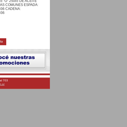
 "O" 250cc DE ACEITE
AS COMUNES ESPADA:
036 CADENA:
036
al 703
m.ar