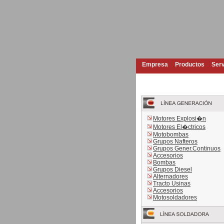
Empresa
Productos
Serv
Motores Explosi�n
Motores El�ctricos
Motobombas
Grupos Nafteros
Grupos Gener.Continuos
Accesorios
Bombas
Grupos Diesel
Alternadores
Tracto Usinas
Accesorios
Motosoldadores