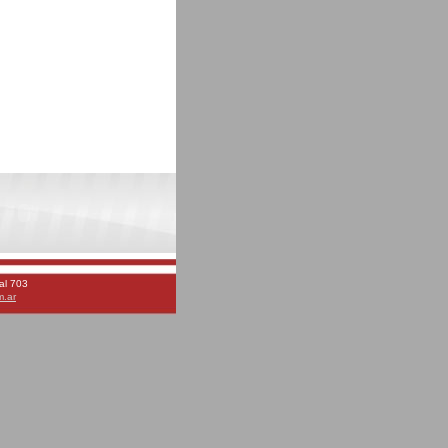
al 703
m.ar