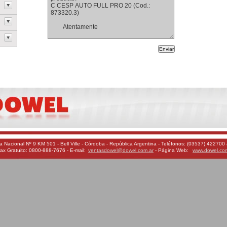
a Nacional Nº 9 KM 501 - Bell Ville - Córdoba - República Argentina - Teléfonos: (03537) 422700 
ax Gratuito: 0800-888-7676 - E-mail:
ventasdowel@dowel.com.ar
- Página Web:
www.dowel.co