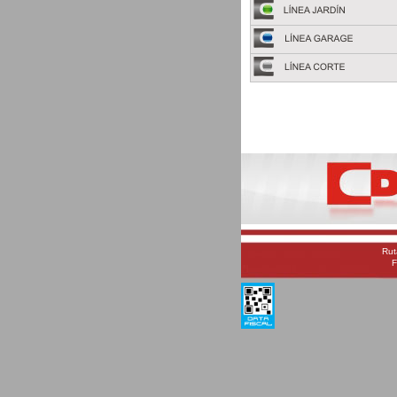
Rut
F