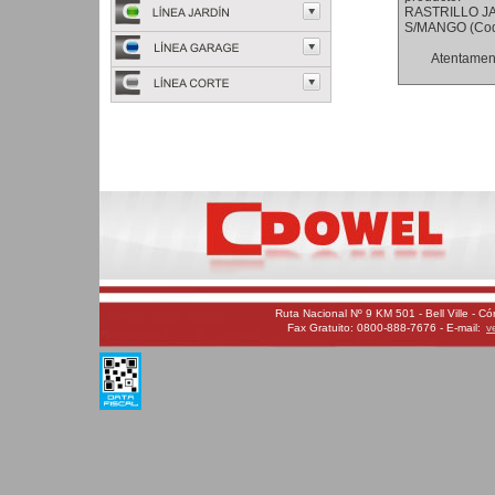
Ruta Nacional Nº 9 KM 501 - Bell Ville - C
Fax Gratuito: 0800-888-7676 - E-mail:
v